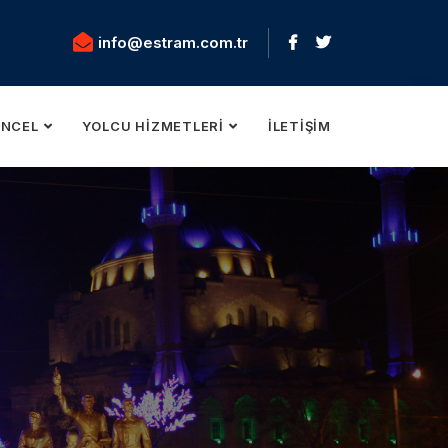
info@estram.com.tr
NCEL
YOLCU HIZMETLERI
İLETIŞIM