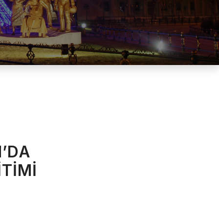
M’DA
TİMİ