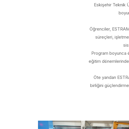
Eskişehir Teknik Ü
boyun
Öğrenciler, ESTRAM’ı
süreçleri, işletme
sis
Program boyunca ö
eğitim dönemlerinde d
Öte yandan ESTRAM
birliğini güçlendir