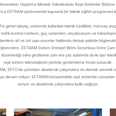
niversitesi Ulaştırma Meslek Yüksekokulu Raylı Sistemler Bölümü ö
ca ESTRAM işletmesinde kapsamlı bir teknik eğitim programına ka
n genel işleyişi, sistemde kullanılan teknik özellikler, tramvay ara
 trafik kontrol merkezi, güç sistemleri, sinyalizasyon ve haberleşme 
temlerin alt ve üst yapı unsurları hakkında detaylı şekilde bilgilendiri
ğrencilere, ESTRAM Sistem Emniyet Birimi Sorumlusu Emre Çam e
üzenlediği saha gezilerinin yanı sıra yaz aylarında da iki ayrı tekn
raylı sistem teknolojilerini yerinde gözlemleme fırsatı sunacak.
, ESTÜ’de yürütülen akademik çalışmalara da destek vererek ün
meye devam ediyor. ESTRAM bünyesindeki raylı sistemler uzmanları 
veriyor ve akademik çalışmalara katkı sağlıyor.