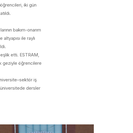
ğrencileri, iki gün
tıldı.
çlarının bakım-onarım
altyapısı ile raylı
ldi.
şlik etti. ESTRAM,
ik geziyle öğrencilere
iversite–sektör iş
üniversitede dersler