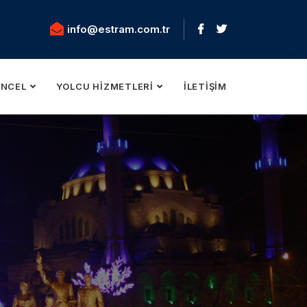
info@estram.com.tr
NCEL
YOLCU HIZMETLERI
İLETIŞIM