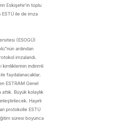
in Eskişehir’in toplu
a ESTÜ ile de imza
versitesi (ESOGÜ)
kolü”nün ardından
rotokol imzalandı.
imliklerinin indirimli
ile faydalanacaklar.
lirten ESTRAM Genel
ttık. Büyük kolaylık
nleştirilecek. Hayırlı
ılan protokolle ESTÜ
 eğitim süresi boyunca