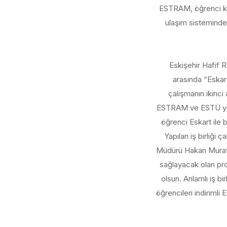
ESTRAM, öğrenci kiml
ulaşım sisteminde
Eskişehir Hafif 
arasında “Eskart
çalışmanın ikinci
ESTRAM ve ESTÜ yetkil
öğrenci Eskart ile 
Yapılan iş birliği
Müdürü Hakan Murat B
sağlayacak olan proto
olsun. Anlamlı iş b
öğrencileri indirimli