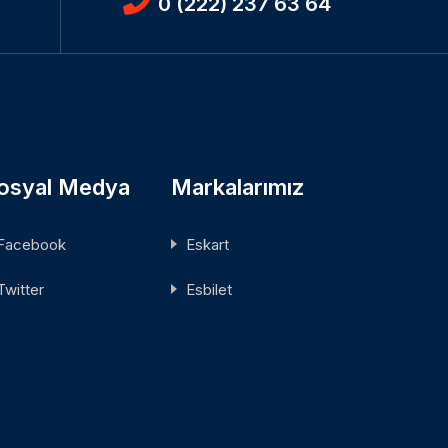
0 (222) 237 63 64
osyal Medya
Markalarımız
Facebook
Eskart
Twitter
Esbilet