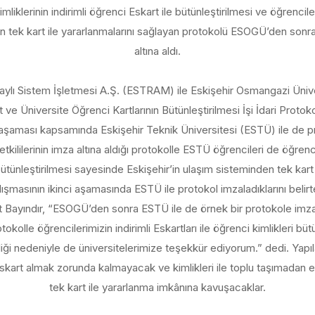
iklerinin indirimli öğrenci Eskart ile bütünleştirilmesi ve öğrenciler
n tek kart ile yararlanmalarını sağlayan protokolü ESOGÜ’den sonr
altına aldı.
Raylı Sistem İşletmesi A.Ş. (ESTRAM) ile Eskişehir Osmangazi Üni
 ve Üniversite Öğrenci Kartlarının Bütünleştirilmesi İşi İdari Proto
 aşaması kapsamında Eskişehir Teknik Üniversitesi (ESTÜ) ile de p
ilerinin imza altına aldığı protokolle ESTÜ öğrencileri de öğrenci k
bütünleştirilmesi sayesinde Eskişehir’in ulaşım sisteminden tek kart 
 çalışmasının ikinci aşamasında ESTÜ ile protokol imzaladıklarını be
ayındır, “ESOGÜ’den sonra ESTÜ ile de örnek bir protokole imza a
kolle öğrencilerimizin indirimli Eskartları ile öğrenci kimlikleri bütü
irliği nedeniyle de üniversitelerimize teşekkür ediyorum.” dedi. Yap
 Eskart almak zorunda kalmayacak ve kimlikleri ile toplu taşımadan
tek kart ile yararlanma imkânına kavuşacaklar.